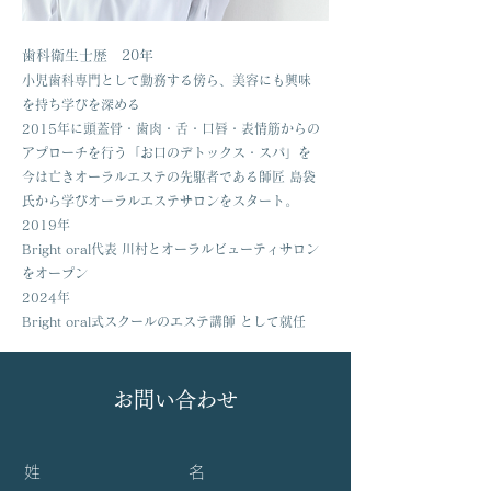
歯科衛生士歴 20年​
小児歯科専門として勤務する傍ら、美容にも興味
を持ち学びを深める
2015年に頭蓋骨・歯肉・舌・口唇・表情筋からの
アプローチを行う「お口のデトックス・スパ」を
今は亡きオーラルエステの先駆者である師匠 島袋
氏から学びオーラルエステサロンをスタート。
2019年
Bright oral代表 川村とオーラルビューティサロン
をオープン
2024年
Bright oral式スクールのエステ講師 として就任
お問い合わせ