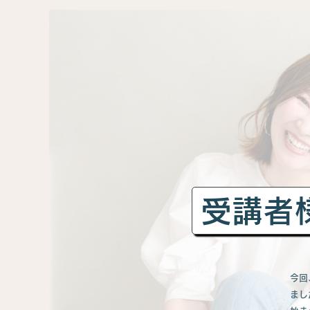
受講者
今回
まし