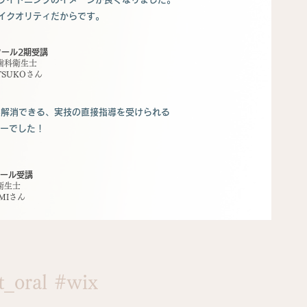
イクオリティだからです。
クール2期受講
歯科衛生士
ETSUKOさん
0%解消できる、実技の直接指導を受けられる
ーでした！
ール受講
衛生士
OMIさん
_oral
#wix