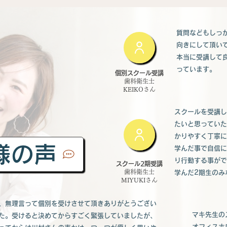
質問などもしっ
向きにして頂い
本当に受講して
っています。
個別スクール受講
歯科衛生士
​KEIKOさん
スクールを受講し
たいと思っていた
かりやすく丁寧に
様の声
学んだ事で自信に
り行動する事がで
スクール2期受講
歯科衛生士
学んだ2期生のみ
​MIYUKIさん
、無理言って個別を受けさせて頂きありがとうござい
マキ先生の
た。受けると決めてからすごく緊張していましたが、
オフィスホ