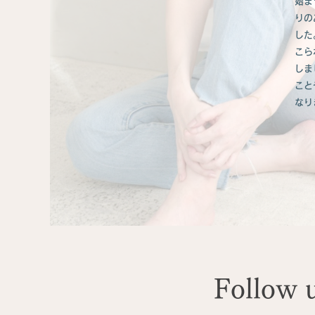
始ま
りの
した
こら
しま
こと
なり
Follow 