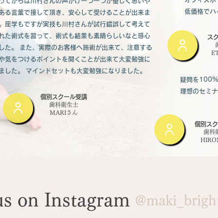
ってからは川村さんの声かけ一つ一つが優しく思いや
低価格でハ
ある言葉で接して頂き、安心して受けることが出来ま
。座学もですが実技も川村さんが試行錯誤して考えて
れた術式を習って、術式も結果も素晴らしいなと感心
ス
した。 また、実際のお客様へ施術が出来て、注意する
​
や気をつけるポイントを聞くことが出来て大変勉強に
ました。 マインドセットも大変勉強になりました。
​
疑問を10
理想のセミナ
個別スクール受講
歯科衛生士
​MARIさん
個別スク
歯科
​HIR
us on Instagram
@maki_bright